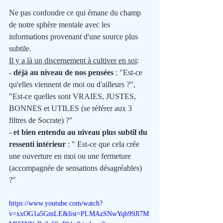
Ne pas confondre ce qui émane du champ 
de notre sphère mentale avec les 
informations provenant d'une source plus 
subtile. 
Il y a là un discernement à cultiver en soi
: 
- 
déjà au niveau de nos pensées 
: "Est-ce 
qu'elles viennent de moi ou d'ailleurs ?", 
"Est-ce quelles sont VRAIES, JUSTES, 
BONNES et UTILES (se référer aux 3 
filtres de Socrate) ?" 
- 
et bien entendu au niveau plus subtil du 
ressenti intérieur
 : " Est-ce que cela crée 
une ouverture en moi ou une fermeture 
(accompagnée de sensations désagréables) 
?"  
https://www.youtube.com/watch?
v=xxOG1a5GmLE&list=PLMAzSNwYqb99Jl7M