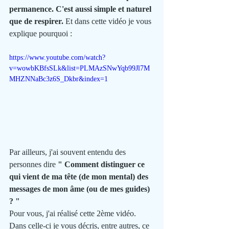
permanence. C'est aussi simple et naturel 
que de respirer.
 Et dans cette vidéo je vous 
explique pourquoi : 
https://www.youtube.com/watch?
v=wowbKBfsSLk&list=PLMAzSNwYqb99Jl7M
MHZNNaBc3z6S_Dkbr&index=1
Par ailleurs, j'ai souvent entendu des 
personnes dire 
" Comment distinguer ce 
qui vient de ma tête (de mon mental) des 
messages de mon âme (ou de mes guides) 
? "
Pour vous, j'ai réalisé cette 2ème vidéo.
Dans celle-ci je vous décris, entre autres, ce 