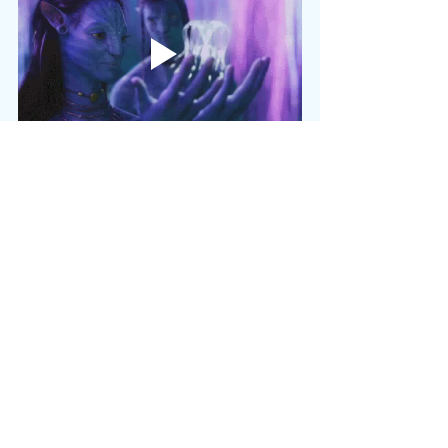
Merci infiniment à toutes les Etres et à 
toutes les âmes ici présentes. Vous êtes 
aimés au-delà du concevable. Vous êtes - 
nous sommes - AMOUR.
Namasté, "Je te vois" (réf Avatar)
Katarina Polonets, Guide de Lumière 