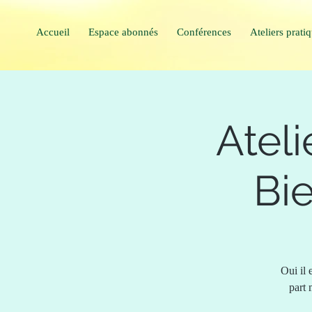
Accueil
Espace abonnés
Conférences
Ateliers prati
Ateli
Bie
Oui il 
part 