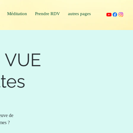
Méditation
Prendre RDV
autres pages
la VUE
ttes
reuve de
êmes ?