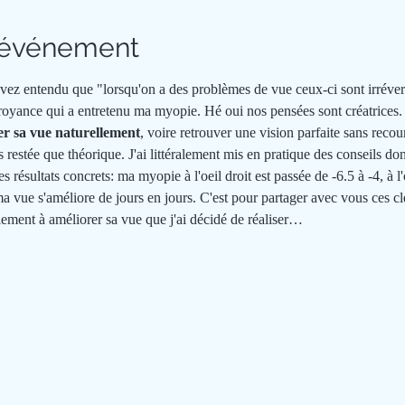
l'événement
ez entendu que "lorsqu'on a des problèmes de vue ceux-ci sont irréversi
 croyance qui a entretenu ma myopie. Hé oui nos pensées sont créatrices. 
er sa vue naturellement
, voire retrouver une vision parfaite sans recour
restée que théorique. J'ai littéralement mis en pratique des conseils do
résultats concrets: ma myopie à l'oeil droit est passée de -6.5 à -4, à l'o
a vue s'améliore de jours en jours. C'est pour partager avec vous ces clés
llement à améliorer sa vue que j'ai décidé de réaliser…